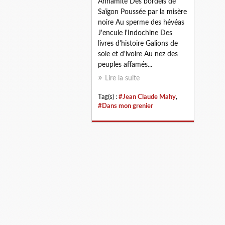
Annamite Des bordels de
Saïgon Poussée par la misère
noire Au sperme des hévéas
J'encule l'Indochine Des
livres d'histoire Galions de
soie et d'ivoire Au nez des
peuples affamés...
Lire la suite
Tag(s) :
#Jean Claude Mahy
,
#Dans mon grenier