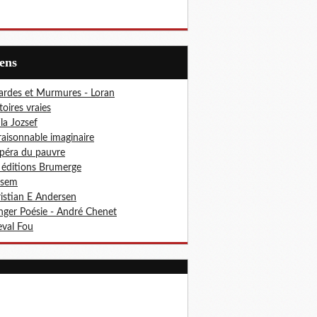
iens
ardes et Murmures - Loran
toires vraies
ila Jozsef
aisonnable imaginaire
péra du pauvre
 éditions Brumerge
osem
istian E Andersen
ger Poésie - André Chenet
val Fou