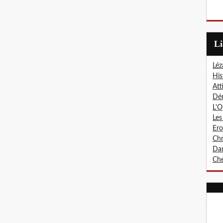
L
Léz
His
Att
Dér
L'O
Les
Er
Chr
Dan
Che