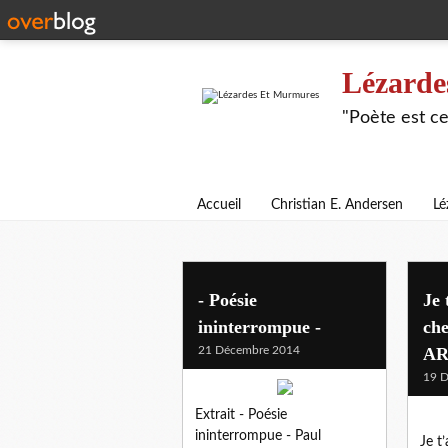
Lézarde
"Poète est ce
Accueil
Christian E. Andersen
Lé
- Poésie
Je 
ininterrompue -
che
21 Décembre 2014
AR
19 
Extrait - Poésie
ininterrompue - Paul
Je t