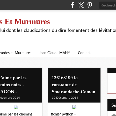
s Et Murmures
lui dont les claudications du dire fomentent des lévitat
zardes et Murmures
Jean Claude MAHY
Contact
t'aime par les
136163199 la
mins noirs -
constante de
AGON -
Smarandache-Coman
Décembre 2014
10 Décembre 2014
S
’aime par les chemins
fichier python -