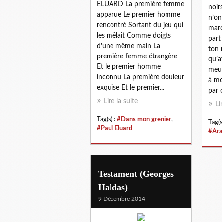
ELUARD La première femme
noir
apparue Le premier homme
n’on
rencontré Sortant du jeu qui
marc
les mêlait Comme doigts
part
d'une même main La
ton 
première femme étrangère
qu’
Et le premier homme
meur
inconnu La première douleur
à m
exquise Et le premier...
par 
Lire la suite
Li
Tag(s) :
#Dans mon grenier
,
Tag(s
#Paul Eluard
#Ar
Testament (Georges
Haldas)
9 Décembre 2014