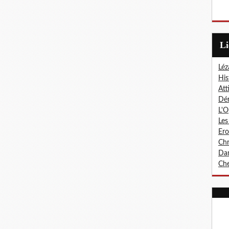
L
Léz
His
Att
Dér
L'O
Les
Er
Chr
Dan
Che