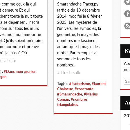
s comme ceux-là qui
Smarandache Tracer.py
t demeure Et qui
(article du 10 décembre
hent toute la nuit toute
2014, modifié le 8 février
 à se dépenser J’inscris
2025) Les mystères de
nom sur tous les murs
l'univers, les symboles, la
avec moi mon amour ne
géométrie, la magie des
t Qu’ils soient mémoire
nombres me fascinent
on murmure et preuve
autant que la magie des
où j’ai passé Où...
mots ! Par exemple, la
somme de tous les
re la suite
Abo
nombres...
nou
) :
#Dans mon grenier
,
Lire la suite
agon
E
Tag(s) :
#Esoterisme
,
#laurent
m
Chaineux
,
#constante
,
a
#Smarandache
,
#Marius
Coman
,
#nombres
i
triangulaires
l
20