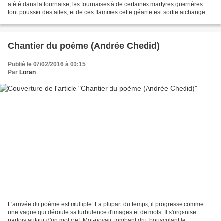
a été dans la fournaise, les fournaises à de certaines martyres guerrières
font pousser des ailes, et de ces flammes cette géante est sortie archange.
Aujourd’hui pour toute...
Chantier du poème (Andrée Chedid)
Publié le 07/02/2016 à 00:15
Par
Loran
L'arrivée du poème est multiple. La plupart du temps, il progresse comme
une vague qui déroule sa turbulence d'images et de mots. Il s'organise
parfois autour d'un mot clef. Mot-noyau, tombant dru, bousculant le