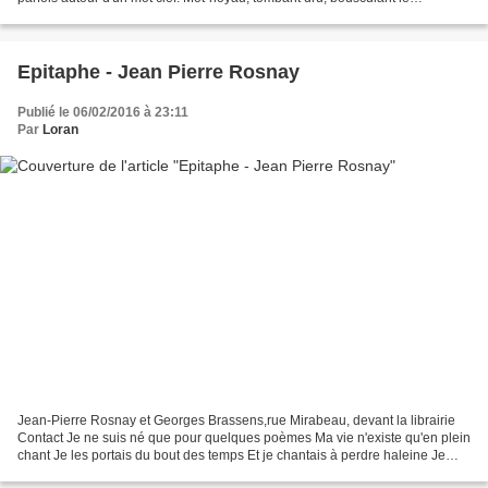
vocabulaire pour se chercher plus loin....
Epitaphe - Jean Pierre Rosnay
Publié le 06/02/2016 à 23:11
Par
Loran
Jean-Pierre Rosnay et Georges Brassens,rue Mirabeau, devant la librairie
Contact Je ne suis né que pour quelques poèmes Ma vie n'existe qu'en plein
chant Je les portais du bout des temps Et je chantais à perdre haleine Je
discourais d'amour la nuit au...