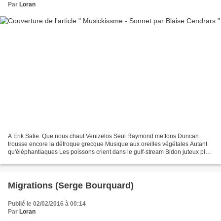
Par
Loran
A Erik Satie. Que nous chaut Venizelos Seul Raymond mettons Duncan
trousse encore la défroque grecque Musique aux oreilles végétales Autant
qu'éléphantiaques Les poissons crient dans le gulf-stream Bidon juteux plus
que figue Et la voix basque du microphone...
Migrations (Serge Bourquard)
Publié le 02/02/2016 à 00:14
Par
Loran