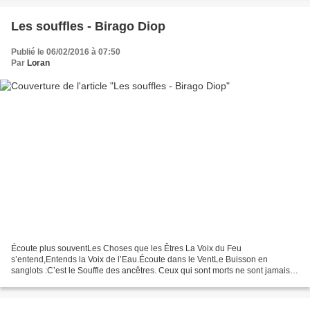
Les souffles - Birago Diop
Publié le 06/02/2016 à 07:50
Par
Loran
Écoute plus souventLes Choses que les Êtres La Voix du Feu
s’entend,Entends la Voix de l’Eau.Écoute dans le VentLe Buisson en
sanglots :C’est le Souffle des ancêtres. Ceux qui sont morts ne sont jamais
partis :Ils sont dans l’Ombre qui s’éclaireEt dans...