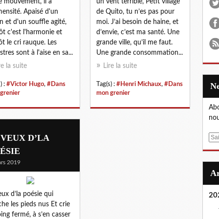
 le mouvement, il a
un vent terrible, Petit village
mensité. Apaisé d'un
de Quito, tu n’es pas pour
n et d'un souffle agité,
moi. J’ai besoin de haine, et
ôt c'est l'harmonie et
d’envie, c’est ma santé. Une
ôt le cri rauque. Les
grande ville, qu’il me faut.
tres sont à l'aise en sa...
Une grande consommation...
re la suite
Lire la suite
) :
#Victor Hugo
,
#Dans
Tag(s) :
#Henri Michaux
,
#Dans
grenier
mon grenier
Abo
nou
 VEUX D’LA
E
m
ÉSIE
a
rs 2019
i
l
eux d’la poésie qui
20
he les pieds nus Et crie
oing fermé, à s’en casser