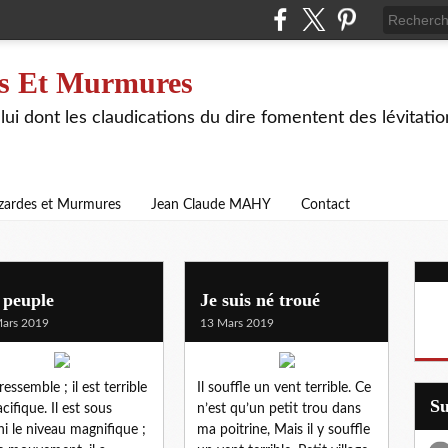
s Et Murmures
lui dont les claudications du dire fomentent des lévitat
zardes et Murmures
Jean Claude MAHY
Contact
 peuple
Je suis né troué
ars 2019
13 Mars 2019
 ressemble ; il est terrible
Il souffle un vent terrible. Ce
S
cifique. Il est sous
n’est qu’un petit trou dans
fini le niveau magnifique ;
ma poitrine, Mais il y souffle