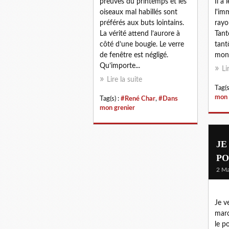
preuves du printemps et les
Il a
oiseaux mal habillés sont
l'im
préférés aux buts lointains.
rayo
La vérité attend l’aurore à
Tant
côté d’une bougie. Le verre
tant
de fenêtre est négligé.
mons
Qu’importe...
Li
Lire la suite
Tag(s
mon 
Tag(s) :
#René Char
,
#Dans
mon grenier
JE
PO
2 Ma
Je v
marc
le p