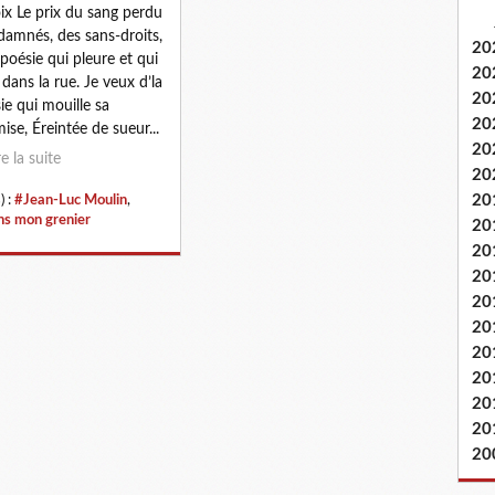
oix Le prix du sang perdu
damnés, des sans-droits,
20
 poésie qui pleure et qui
20
 dans la rue. Je veux d’la
20
ie qui mouille sa
20
ise, Éreintée de sueur...
20
re la suite
20
20
) :
#Jean-Luc Moulin
,
s mon grenier
20
20
20
20
20
20
20
20
20
20