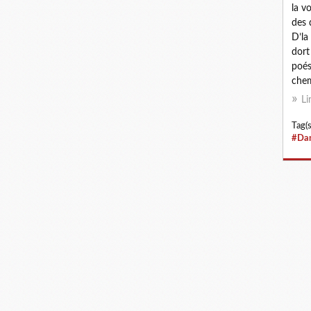
la v
des 
D’la
dort
poés
chem
Li
Tag(s
#Dan