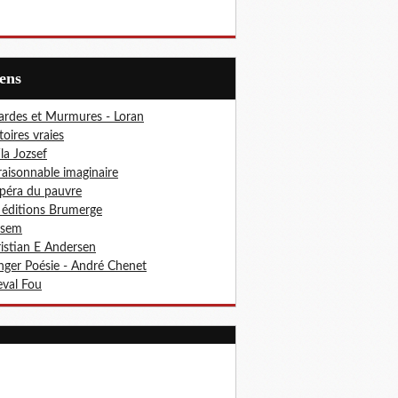
iens
ardes et Murmures - Loran
toires vraies
ila Jozsef
aisonnable imaginaire
péra du pauvre
 éditions Brumerge
osem
istian E Andersen
ger Poésie - André Chenet
val Fou