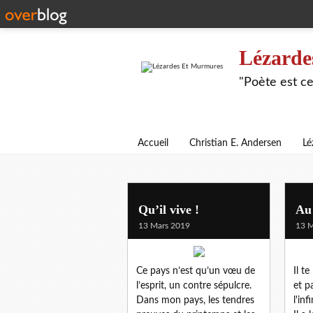
Lézarde
"Poète est ce
Accueil
Christian E. Andersen
Lé
Qu’il vive !
Au
13 Mars 2019
13 M
Ce pays n’est qu’un vœu de
Il te
l’esprit, un contre sépulcre.
et pa
Dans mon pays, les tendres
l'in