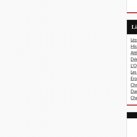
L
Léz
His
Att
Dér
L'O
Les
Er
Chr
Dan
Che