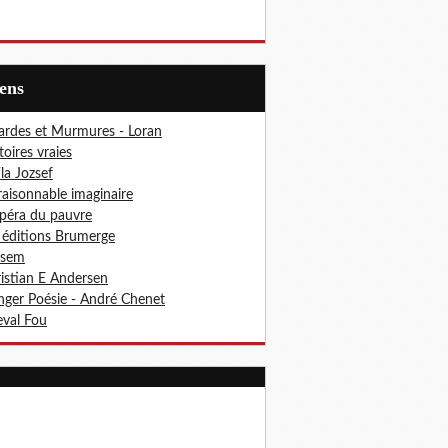
iens
ardes et Murmures - Loran
toires vraies
ila Jozsef
aisonnable imaginaire
péra du pauvre
 éditions Brumerge
osem
istian E Andersen
ger Poésie - André Chenet
val Fou