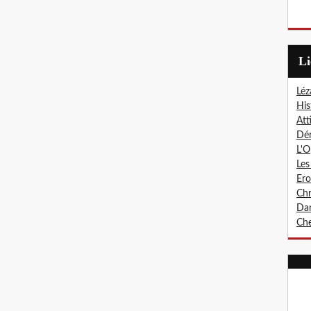
L
Léz
His
Att
Dér
L'O
Les
Er
Chr
Dan
Che