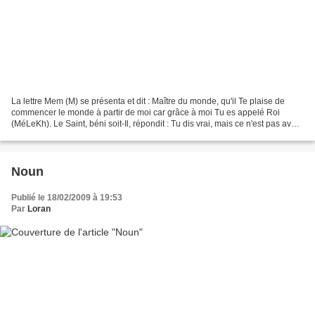
La lettre Mem (M) se présenta et dit : Maître du monde, qu'il Te plaise de
commencer le monde à partir de moi car grâce à moi Tu es appelé Roi
(MéLeKh). Le Saint, béni soit-Il, répondit : Tu dis vrai, mais ce n'est pas avec
toi que Je créerai le monde...
Noun
Publié le 18/02/2009 à 19:53
Par
Loran