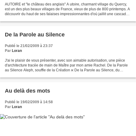
AUTOIRE et "le château des anglais" A utoire, charmant village du Quercy,
est un des plus beaux villages de France, vieux de plus de 800 printemps. A
découvrir du haut de ses falaises impressionnantes d'où jaillit une cascade
d'une trentaine de mètres....
De la Parole au Silence
Publié le 21/02/2009 à 23:37
Par
Loran
J'ai le plaisir de vous présenter, avec son aimable autorisation, une pièce
d'architecture tracée de main de Maître par mon amie Rachel. De la Parole
au Silence Aleph, souffle de la Création א De la Parole au Silence, du
Visible à l´Invisible, du vêtement...
Au delà des mots
Publié le 19/02/2009 à 14:58
Par
Loran