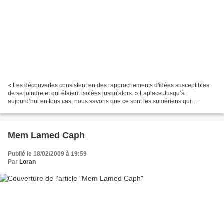
« Les découvertes consistent en des rapprochements d'idées susceptibles
de se joindre et qui étaient isolées jusqu'alors. » Laplace Jusqu’à
aujourd’hui en tous cas, nous savons que ce sont les sumériens qui
inventèrent l’écriture, cependant il est pratiquement...
Mem Lamed Caph
Publié le 18/02/2009 à 19:59
Par
Loran