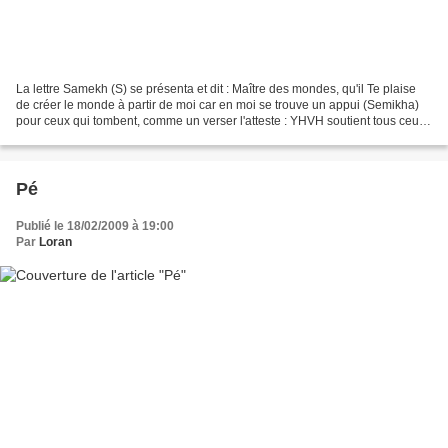
La lettre Samekh (S) se présenta et dit : Maître des mondes, qu'il Te plaise
de créer le monde à partir de moi car en moi se trouve un appui (Semikha)
pour ceux qui tombent, comme un verser l'atteste : YHVH soutient tous ceux
qui tombent". Le Saint, béni...
Pé
Publié le 18/02/2009 à 19:00
Par
Loran