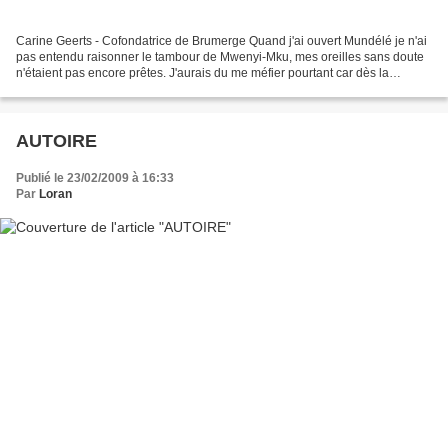
Carine Geerts - Cofondatrice de Brumerge Quand j'ai ouvert Mundélé je n'ai
pas entendu raisonner le tambour de Mwenyi-Mku, mes oreilles sans doute
n'étaient pas encore prêtes. J'aurais du me méfier pourtant car dès la
première page je me suis retrouvé...
AUTOIRE
Publié le 23/02/2009 à 16:33
Par
Loran