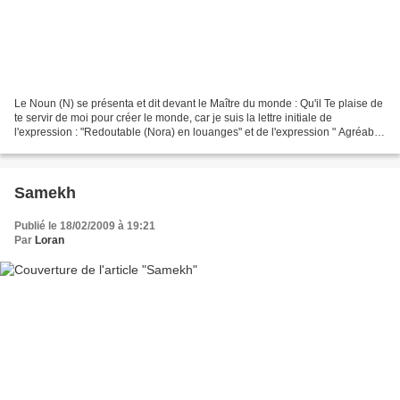
Le Noun (N) se présenta et dit devant le Maître du monde : Qu'il Te plaise de
te servir de moi pour créer le monde, car je suis la lettre initiale de
l'expression : "Redoutable (Nora) en louanges" et de l'expression " Agréable
(Nava) est la louange pour...
Samekh
Publié le 18/02/2009 à 19:21
Par
Loran