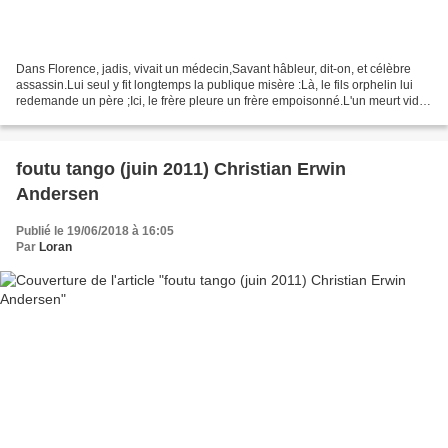
Dans Florence, jadis, vivait un médecin,Savant hâbleur, dit-on, et célèbre
assassin.Lui seul y fit longtemps la publique misère :Là, le fils orphelin lui
redemande un père ;Ici, le frère pleure un frère empoisonné.L'un meurt vide
de sang, l'autre plein...
foutu tango (juin 2011) Christian Erwin
Andersen
Publié le 19/06/2018 à 16:05
Par
Loran