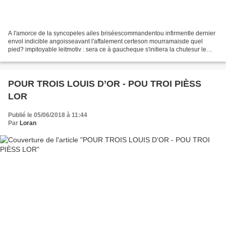
A l'amorce de la syncopeles ailes briséescommandentou infirmentle dernier
envol indicible angoisseavant l'affalement certeson mourramaisde quel
pied? impitoyable leitmotiv : sera ce à gaucheque s'initiera la chutesur le
toboggandes déjections terminalesou...
POUR TROIS LOUIS D’OR - POU TROI PIÈSS
LOR
Publié le 05/06/2018 à 11:44
Par
Loran