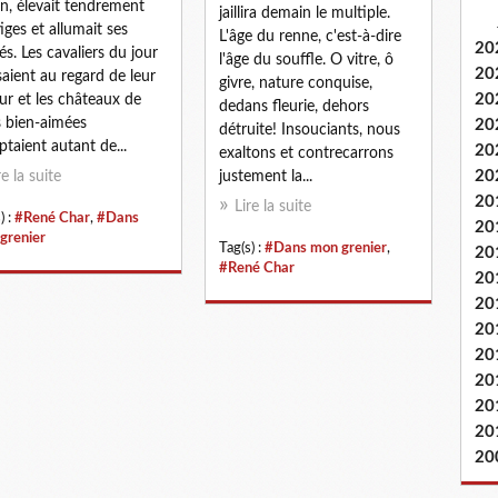
in, élevait tendrement
jaillira demain le multiple.
tiges et allumait ses
L'âge du renne, c'est-à-dire
20
tés. Les cavaliers du jour
l'âge du souffle. O vitre, ô
20
saient au regard de leur
givre, nature conquise,
20
r et les châteaux de
dedans fleurie, dehors
s bien-aimées
20
détruite! Insouciants, nous
taient autant de...
20
exaltons et contrecarrons
20
re la suite
justement la...
20
Lire la suite
) :
#René Char
,
#Dans
20
grenier
Tag(s) :
#Dans mon grenier
,
20
#René Char
20
20
20
20
20
20
20
20