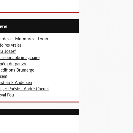
iens
ardes et Murmures - Loran
toires vraies
ila Jozsef
aisonnable imaginaire
péra du pauvre
 éditions Brumerge
osem
istian E Andersen
ger Poésie - André Chenet
val Fou