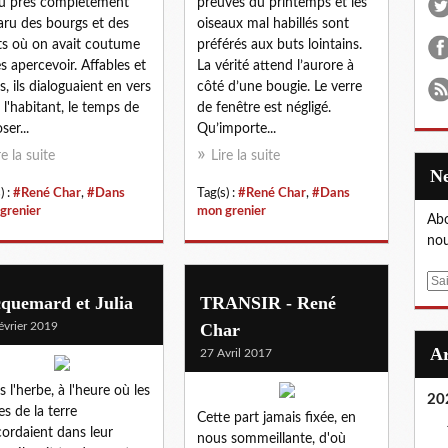
u près complètement
preuves du printemps et les
aru des bourgs et des
oiseaux mal habillés sont
ts où on avait coutume
préférés aux buts lointains.
es apercevoir. Affables et
La vérité attend l’aurore à
s, ils dialoguaient en vers
côté d’une bougie. Le verre
 l'habitant, le temps de
de fenêtre est négligé.
ser...
Qu’importe...
re la suite
Lire la suite
) :
#René Char
,
#Dans
Tag(s) :
#René Char
,
#Dans
grenier
mon grenier
Abo
nou
E
quemard et Julia
TRANSIR - René
m
a
évrier 2019
Char
i
27 Avril 2017
l
s l'herbe, à l'heure où les
20
es de la terre
Cette part jamais fixée, en
cordaient dans leur
nous sommeillante, d'où