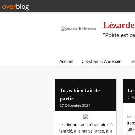
Lézarde
"Poète est ce
Accueil
Christian E. Andersen
Lé
rene char
Tu as bien fait de
Les
partir
5 Ma
27 Décembre 2024
Les 
tran
Tes dix-huit ans réfractaires à
luni
l’amitié, à la malveillance, à la