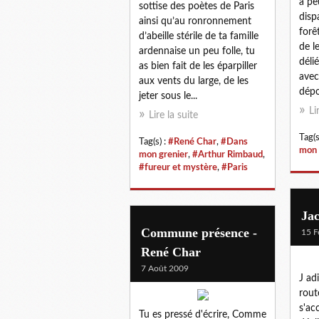
à pe
sottise des poètes de Paris
disp
ainsi qu’au ronronnement
forê
d’abeille stérile de ta famille
de l
ardennaise un peu folle, tu
délié
as bien fait de les éparpiller
avec
aux vents du large, de les
dépo
jeter sous le...
Li
Lire la suite
Tag(s
Tag(s) :
#René Char
,
#Dans
mon 
mon grenier
,
#Arthur Rimbaud
,
#fureur et mystère
,
#Paris
Jac
Commune présence -
15 F
René Char
7 Août 2009
J adi
rout
s'ac
Tu es pressé d'écrire, Comme