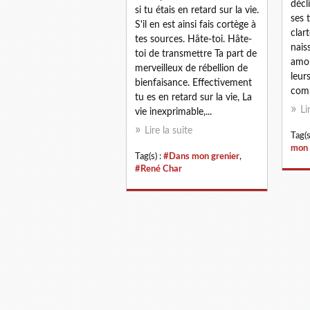
décl
si tu étais en retard sur la vie.
ses 
S'il en est ainsi fais cortège à
clar
tes sources. Hâte-toi. Hâte-
nais
toi de transmettre Ta part de
amou
merveilleux de rébellion de
leur
bienfaisance. Effectivement
comp
tu es en retard sur la vie, La
Li
vie inexprimable,...
Lire la suite
Tag(s
mon 
Tag(s) :
#Dans mon grenier
,
#René Char