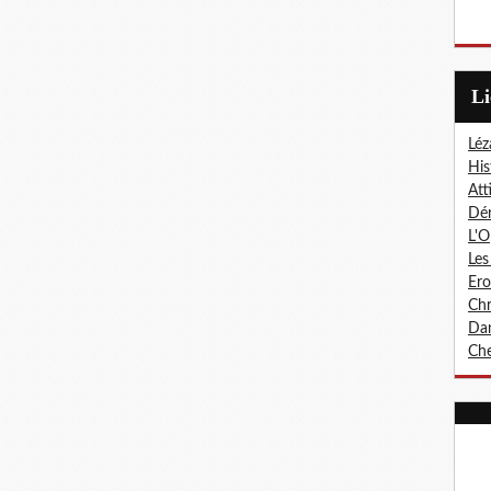
L
Léz
His
Att
Dér
L'O
Les
Er
Chr
Dan
Che