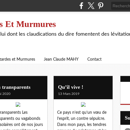
s Et Murmures
lui dont les claudications du dire fomentent des lévitat
zardes et Murmures
Jean Claude MAHY
Contact
 transparents
Qu’il vive !
i 2020
13 Mars 2019
transparents Les
Ce pays n’est qu’un vœu de
S
sparents ou vagabonds
l’esprit, un contre sépulcre.
-solaires ont de nos jours
Dans mon pays, les tendres