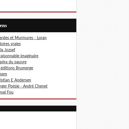
iens
ardes et Murmures - Loran
toires vraies
ila Jozsef
aisonnable imaginaire
péra du pauvre
 éditions Brumerge
osem
istian E Andersen
ger Poésie - André Chenet
val Fou