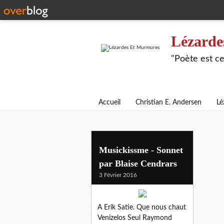
Lézarde
"Poète est ce
Accueil
Christian E. Andersen
Lé
blaise cendrars
Musickissme - Sonnet
par Blaise Cendrars
3 Février 2016
A Erik Satie. Que nous chaut
Venizelos Seul Raymond