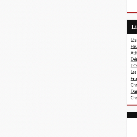
L
Léz
His
Att
Dér
L'O
Les
Er
Chr
Dan
Che