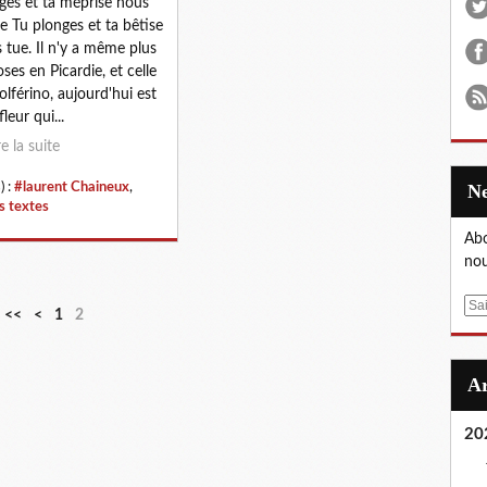
ges et ta méprise nous
e Tu plonges et ta bêtise
 tue. Il n'y a même plus
oses en Picardie, et celle
olférino, aujourd'hui est
leur qui...
re la suite
) :
#laurent Chaineux
,
 textes
Abo
nou
E
<<
<
1
2
m
a
i
l
20