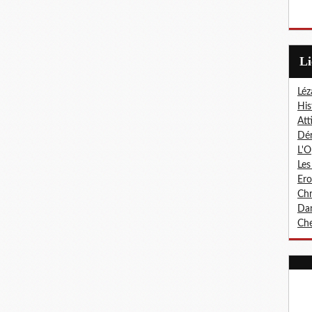
L
Léz
His
Att
Dér
L'O
Les
Er
Chr
Dan
Che