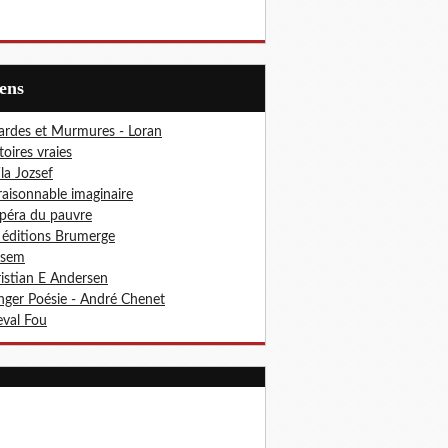
iens
ardes et Murmures - Loran
toires vraies
ila Jozsef
aisonnable imaginaire
péra du pauvre
 éditions Brumerge
osem
istian E Andersen
ger Poésie - André Chenet
val Fou