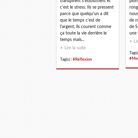
transpirent s'essoufflent et
plon
c'est le stress. Ils se pressent
rong
parce que quelqu'un a dit
nous
que le temps c'est de
de r
l'argent, ils courent comme
de S
ça toute la vie derrière le
une f
temps mais...
Li
Lire la suite
Tag(s
#Mes
Tag(s) :
#Réflexion