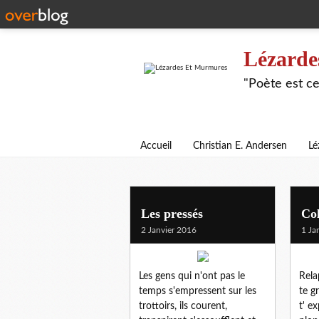
Lézarde
"Poète est ce
Accueil
Christian E. Andersen
Lé
Les pressés
Col
2 Janvier 2016
1 Ja
Les gens qui n'ont pas le
Rela
temps s'empressent sur les
te g
trottoirs, ils courent,
t' e