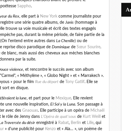
 poétesse
Sappho
.
yeur du Rex
, elle part à
New York
comme journaliste pour
enregistre une série quatre albums, de
Janis
(hommage à
elle trouve sa voie musicale et écrit des textes engagés
empèche pas, durant la même période, de faire partie de la
(On l'entend entre autres dans
La Chenille
) ou de
 reprise disco parodique de
Dominique
de
Sœur Sourire
.
é de blanc, mais aussi des cheveux aux mèches blanches
ndonnera par la suite.
ouce violence
, et rencontre le succès avec son album
 "Carmel", « Méthylène », « Globo Night » et « Marrakech ».
oyous » pour le film
Rue du départ
de
Tony Gatlif
. Elle se
 sort en disque.
référaient la lune
, et part pour le
Mexique
. Elle revient
te une nouvelle inspiration,
El Sol y la Luna
. Son passage à
ter avec des
Gnaouas
. Elle participe à un opéra de
Michaël
nt le rôle de Jenny dans
L'Opéra de quat'sous
de
Kurt Weill
et
La Traversée du désir
enregistré à
Rabat
,
Berlin
et
Lille
, qui
ur
» d'une publicité pour
Kenzo
et « Ala… », un poème de