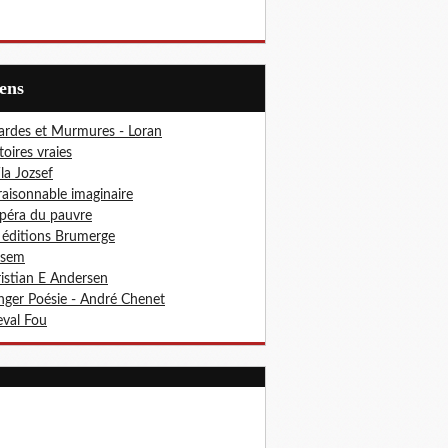
iens
ardes et Murmures - Loran
toires vraies
ila Jozsef
aisonnable imaginaire
péra du pauvre
 éditions Brumerge
osem
istian E Andersen
ger Poésie - André Chenet
val Fou