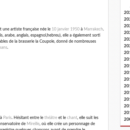
20
20
20
t une artiste française née le
10 janvier
1950
à
Marrakech
.
20
s, arabe, anglais, espagnol,hebreu), elle a également sorti
20
tables de la brasserie la Coupole, donné de nombreuses
20
mans
.
20
20
20
20
20
20
20
20
20
20
 à
Paris
. Hésitant entre le
théâtre
et le
chant
, elle suit les
20
onservatoire de
Mireille
, où elle crée un personnage de
nregistre quelques chansons avant de prendre le