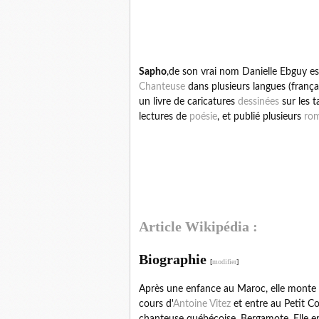
Sapho
,de son vrai nom Danielle Ebguy es
Chanteuse
dans plusieurs langues (françai
un livre de caricatures
dessinées
sur les 
lectures de
poésie
, et publié plusieurs
ro
Article Wikipédia :
Biographie
[
modifier
]
Après une enfance au Maroc, elle monte
cours d'
Antoine Vitez
et entre au Petit C
chanteuse québécoise, Bergamote. Elle e