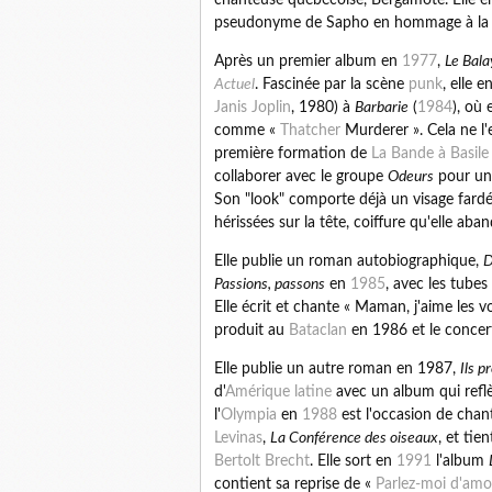
pseudonyme de Sapho en hommage à la
Après un premier album en
1977
,
Le Bala
Actuel
. Fascinée par la scène
punk
, elle 
Janis Joplin
, 1980) à
Barbarie
(
1984
), où 
comme «
Thatcher
Murderer ». Cela ne l'
première formation de
La Bande à Basile
collaborer avec le groupe
Odeurs
pour une
Son "look" comporte déjà un visage fard
hérissées sur la tête, coiffure qu'elle aba
Elle publie un roman autobiographique,
D
Passions, passons
en
1985
, avec les tubes
Elle écrit et chante « Maman, j'aime les v
produit au
Bataclan
en 1986 et le concert
Elle publie un autre roman en 1987,
Ils p
d'
Amérique latine
avec un album qui reflè
l'
Olympia
en
1988
est l'occasion de chan
Levinas
,
La Conférence des oiseaux
, et tie
Bertolt Brecht
. Elle sort en
1991
l'album
contient sa reprise de «
Parlez-moi d'amo