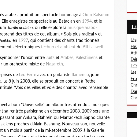
ités arabes, produit un spectacle hommage à
Oum Kalsoum
,
. Elle enregistre ce spectacle au Bataclan en
1994
, et le
L
lbum
Jardin andalou
, où elle explore la
musique arabo-
e reprend des titres de cet album, « Sois plus radical » et
Léz
Sheikha
en
1997
, qui contient des chants traditionnels
His
ements électroniques
techno
et
ambient
de
Bill Laswell
.
Att
 symboliser l'union entre
Juifs
et
Arabes
,
Palestiniens
et
Dér
ar un orchestre mixte de
Nazareth
.
L'O
Les
reprises de
Léo Ferré
avec un guitariste
flamenco
, joué
Er
e
. Le 8 juin 2008, elle se produit en concert à Rethel
Chr
ntitulé "Voix des villes et voie des chants" avec l'ensemble
Dan
Che
vel album "Universelle" un album très attendu... musiques
ant sa rentrée parisienne en décembre 2008. 2009 sera une
en passant par Ankara, Bahrein ou Marrackech Sapho chante
ciens proches d'Alain Bashung. Nouveau son, nouvelle
nt un mois à partir de la mi-septembre 2009 à la Galerie
"nouveau" jour, plasticienne et remporte un fort succès.