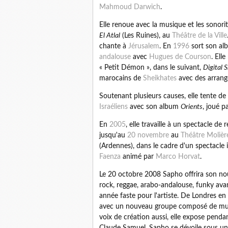
Mahmoud Darwich
.
Elle renoue avec la musique et les sonor
El Atlal
(Les Ruines), au
Théâtre de la Ville
chante à
Jérusalem
. En
1996
sort son a
andalouse
avec
Hugues de Courson
. Ell
« Petit Démon », dans le suivant,
Digital 
marocains de
Sheikhates
avec des arrang
Soutenant plusieurs causes, elle tente de
Israéliens
avec son album
Orients
, joué p
En
2005
, elle travaille à un spectacle de 
jusqu'au
20 novembre
au
Théâtre Molièr
(Ardennes), dans le cadre d'un spectacle i
Faenza
animé par
Marco Horvat
.
Le 20 octobre 2008 Sapho offrira son nou
rock, reggae, arabo-andalouse, funky av
année faste pour l'artiste. De Londres 
avec un nouveau groupe composé de musi
voix de création aussi, elle expose penda
Claude Samuel, Sapho se dévoile sous un 