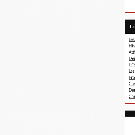
L
Léz
His
Att
Dér
L'O
Les
Er
Chr
Dan
Che