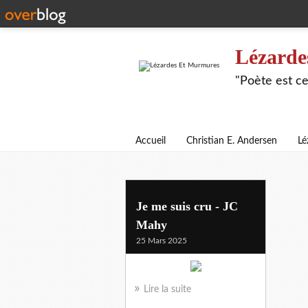
Lézarde
"Poète est ce
Accueil
Christian E. Andersen
Lé
vivant
Je me suis cru - JC
Mahy
25 Mars 2025
Lire la suite