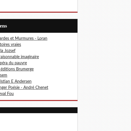
iens
ardes et Murmures - Loran
toires vraies
ila Jozsef
aisonnable imaginaire
péra du pauvre
 éditions Brumerge
osem
istian E Andersen
ger Poésie - André Chenet
val Fou