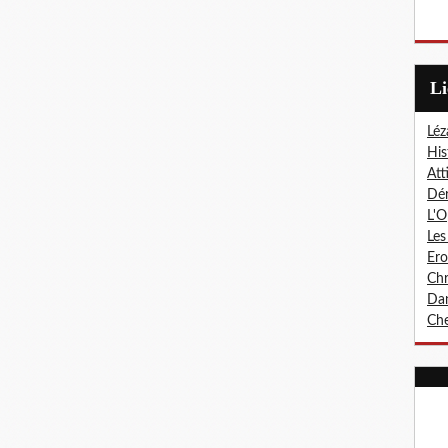
L
Léz
His
Att
Dér
L'O
Les
Er
Chr
Dan
Che