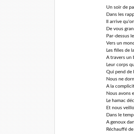
Un soir de p
Dans les rapp
Il arrive qu'
De vous grand
Par-dessus le
Vers un mond
Les filles de 
A travers un 
Leur corps qu
Qui pend de 
Nous ne dorm
A la complic
Nous avons e
Le hamac dé
Et nous veill
Dans le temp
A genoux dans
Réchauffé de 