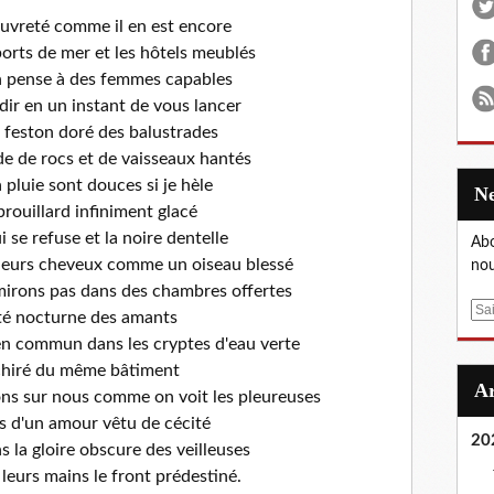
auvreté comme il en est encore
orts de mer et les hôtels meublés
on pense à des femmes capables
ir en un instant de vous lancer
 feston doré des balustrades
e de rocs et de vaisseaux hantés
la pluie sont douces si je hèle
brouillard infiniment glacé
i se refuse et la noire dentelle
Abo
leurs cheveux comme un oiseau blessé
nou
irons pas dans des chambres offertes
E
ité nocturne des amants
m
n commun dans les cryptes d'eau verte
a
chiré du même bâtiment
i
ons sur nous comme on voit les pleureuses
l
s d'un amour vêtu de cécité
20
 la gloire obscure des veilleuses
leurs mains le front prédestiné.