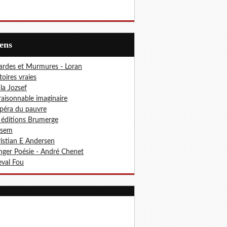
iens
ardes et Murmures - Loran
toires vraies
ila Jozsef
aisonnable imaginaire
péra du pauvre
 éditions Brumerge
osem
istian E Andersen
ger Poésie - André Chenet
val Fou