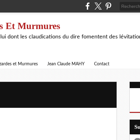
s Et Murmures
lui dont les claudications du dire fomentent des lévitat
zardes et Murmures
Jean Claude MAHY
Contact
S