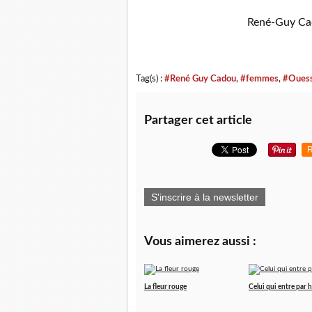
René-Guy C
Tag(s) :
#René Guy Cadou
,
#femmes
,
#Oues
Partager cet article
R
S'inscrire à la newsletter
Vous aimerez aussi :
La fleur rouge
Celui qui entre par 