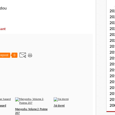
adou
20
20
20
20
sant
20
20
20
20
epost
0
20
20
20
20
20
20
20
20
20
hasard
J'ai dormi
Manyoshu, Volume 2, Poème
207