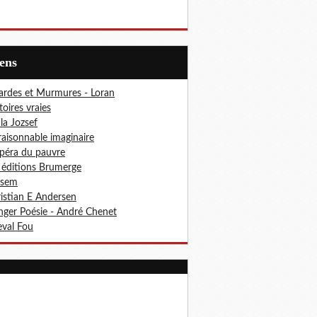
iens
ardes et Murmures - Loran
toires vraies
ila Jozsef
aisonnable imaginaire
péra du pauvre
 éditions Brumerge
osem
istian E Andersen
ger Poésie - André Chenet
val Fou