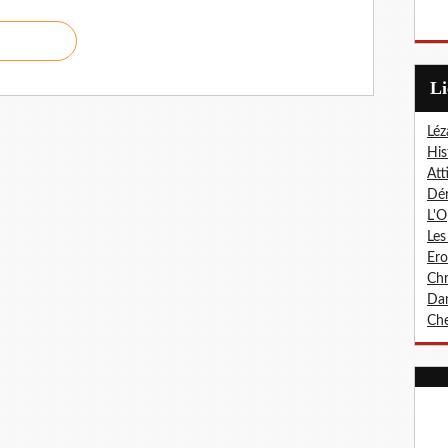
L
Léz
His
Att
Dér
L'O
Les
Er
Chr
Dan
Che