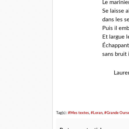
Le marinie
Se laisse a
dans les s
Puis il em
Et largue 
Échappant 
sans bruit
Laure
Tag(s) :
#Mes textes
,
#Loran
,
#Grande Ours