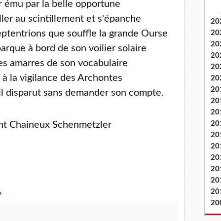
r ému par la belle opportune
ller au scintillement et s'épanche
20
eptentrions que souffle la grande Ourse
20
20
barque à bord de son voilier solaire
20
les amarres de son vocabulaire
20
à la vigilance des Archontes
20
20
 il disparut sans demander son compte.
20
20
nt Chaineux Schenmetzler
20
20
20
20
20
20
20
e
20