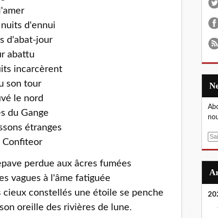
l'amer
 nuits d'ennui
s d'abat-jour
r abattu
its incarcèrent
u son tour
uvé le nord
Abo
ves du Gange
nou
ssons étranges
E
 Confiteor
m
a
 épave perdue aux âcres fumées
i
des vagues à l'âme fatiguée
l
cieux constellés une étoile se penche
20
son oreille des rivières de lune.