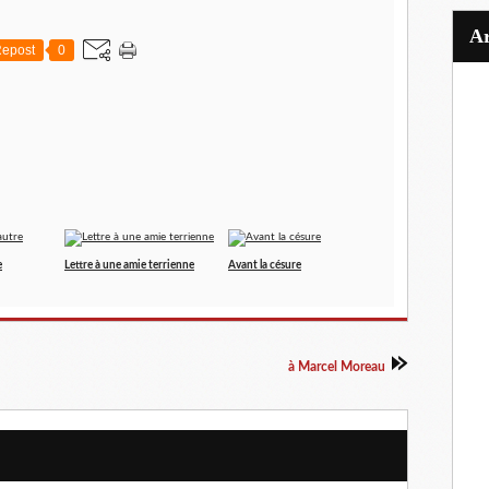
epost
0
e
Lettre à une amie terrienne
Avant la césure
à Marcel Moreau