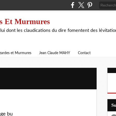
s Et Murmures
lui dont les claudications du dire fomentent des lévitat
zardes et Murmures
Jean Claude MAHY
Contact
S
age bu