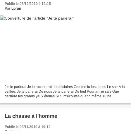
Publié le 08/12/2010 à 12:15
Par
Loran
J e te parlerai Je te raconterai des histoires Comme tu les aimes Le soir A la
veillée. Je te parlerai De nous Je te parlerai De tout Pourtant je sais Que
derrière tes grands yeux étoilés Si tu m'écoutes quand même Tu ne
m'entends pas. Tu glisses doucement...
La chasse à l'homme
Publié le 08/11/2010 à 19:12