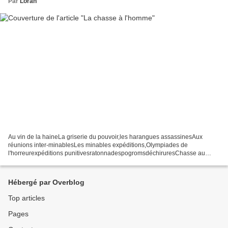
Par
Loran
Au vin de la haineLa griserie du pouvoir,les harangues assassinesAux
réunions inter-minablesLes minables expéditions,Olympiades de
l'horreurexpéditions punitivesratonnadespogromsdéchiruresChasse au
nègreà l'indien, gay, albinosChasseaux tonduesaux pas...
Hébergé par Overblog
Top articles
Pages