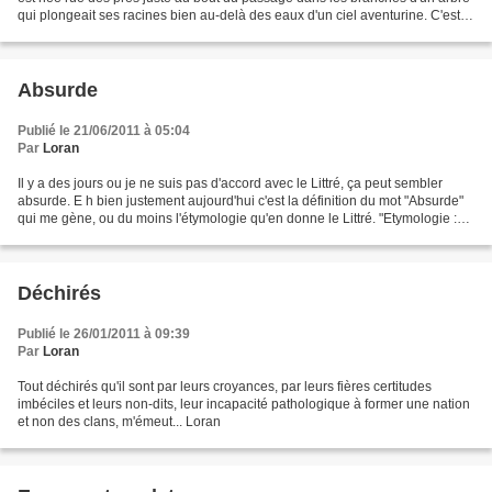
qui plongeait ses racines bien au-delà des eaux d'un ciel aventurine. C'est
alors qu'elle apprit ce...
Absurde
Publié le 21/06/2011 à 05:04
Par
Loran
Il y a des jours ou je ne suis pas d'accord avec le Littré, ça peut sembler
absurde. E h bien justement aujourd'hui c'est la définition du mot "Absurde"
qui me gène, ou du moins l'étymologie qu'en donne le Littré. "Etymologie :
Absurdus. On fait venir...
Déchirés
Publié le 26/01/2011 à 09:39
Par
Loran
Tout déchirés qu'il sont par leurs croyances, par leurs fières certitudes
imbéciles et leurs non-dits, leur incapacité pathologique à former une nation
et non des clans, m'émeut... Loran