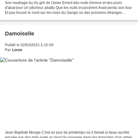
Son naufrage bu Au gré de l'amer Errant des nuits d'ennui et des jours
d'abat-jour Un pêcheur abattu Que les nuits incarcèrent Avait perdu son tour
Et pas trouvé le nord sur les rives du Gange où des poissons étranges
chantaient Confiteor Telle une épave...
Damoiselle
Publié le 02/03/2021 à 15:50
Par
Loran
Jean-Baptiste Monge C'est un jour de printemps où il faisait si beau qu'elle
est née rue des prés juste au bout du passage dans les branches d'un arbre