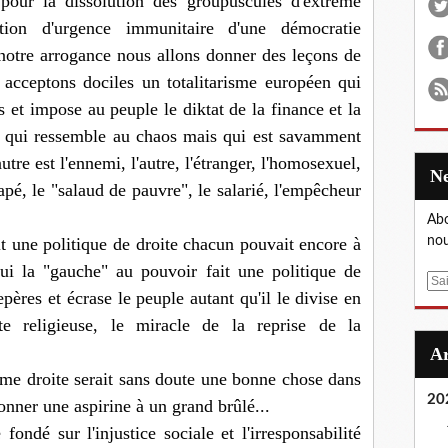
pour la dissolution des groupuscules d'extrême
action d'urgence immunitaire d'une démoc
ratie
notre arrogance nous allons donner des leçons de
acceptons dociles un totalitarisme européen qui
is et impose au peuple le diktat de la finance et la
 qui ressemble au chaos mais qui est savamment
tre est l'ennemi, l'autre, l'étranger, l'homosexuel,
apé, le "salaud de pauvre", le salarié, l'empêcheur
Abo
it une politique de droite chacun pouvait encore à
nou
hui la "gauche" au pouvoir fait une politique de
E
epères et écrase le peuple autant qu'il le divise en
m
te religieuse, le miracle de la reprise de la
a
i
l
ême droite serait sans doute une bonne chose dans
20
onner une aspirine à un grand brûlé...
 fondé sur l'injustice sociale et l'irresponsabilité