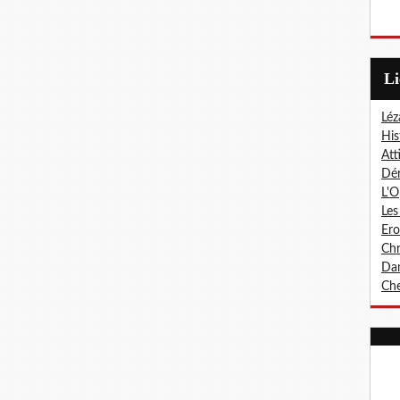
L
Léz
His
Att
Dér
L'O
Les
Er
Chr
Dan
Che