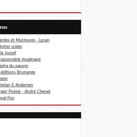
iens
ardes et Murmures - Loran
toires vraies
ila Jozsef
aisonnable imaginaire
péra du pauvre
 éditions Brumerge
osem
istian E Andersen
ger Poésie - André Chenet
val Fou