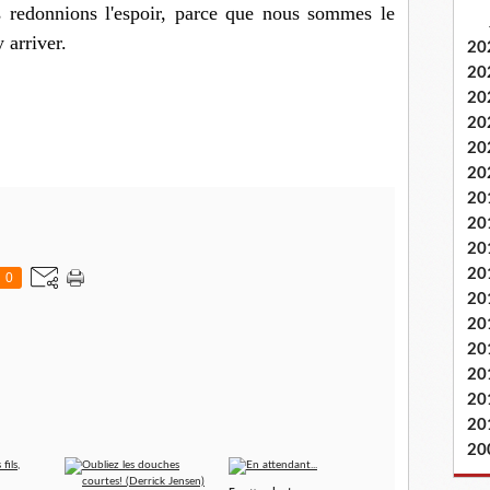
s redonnions l'espoir, parce que nous sommes le
 arriver.
20
20
20
20
20
20
20
20
20
20
0
20
20
20
20
20
20
20