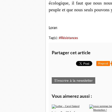
écologique, il faut que nous nou
peuple et que nous seuls pouvons y
Loran
Tag(s) :
#Résistances
Partager cet article
Repost
S'inscrire à la newsletter
Vous aimerez aussi :