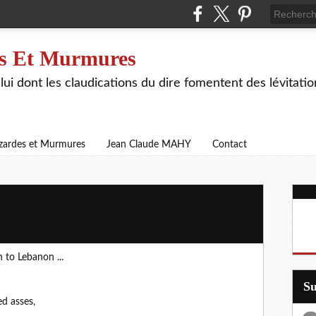
s Et Murmures
lui dont les claudications du dire fomentent des lévitat
zardes et Murmures
Jean Claude MAHY
Contact
 to Lebanon ...
S
ed asses,