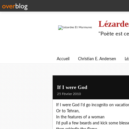
Lézarde
"Poète est ce
Accueil
Christian E. Andersen
Lé
If I were God
25 Février 2010
If I were God I'd go incognito on vacation
Or to Tehran,
In the features of a woman
I’d pull a few beards and kick some bless