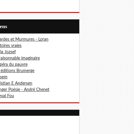
iens
ardes et Murmures - Loran
toires vraies
ila Jozsef
aisonnable imaginaire
péra du pauvre
 éditions Brumerge
osem
istian E Andersen
ger Poésie - André Chenet
val Fou