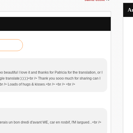
utiful I love it and thanks for Patricia for the translation, or I
le translate:):):):)<br /> Thank you sooo much for sharing can I
!<br /> Loads of hugs & kisses.<br /> <br /> <br />
rais un bon dredi d'avant WE, car en rosbif, I'M largued...<br />