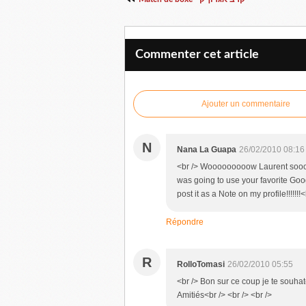
Commenter cet article
Ajouter un commentaire
N
Nana La Guapa
26/02/2010 08:16
<br /> Wooooooooow Laurent soooo bea
was going to use your favorite Goog
post it as a Note on my profile!!!!!!
Répondre
R
RolloTomasi
26/02/2010 05:55
<br /> Bon sur ce coup je te souhate
Amitiés<br /> <br /> <br />