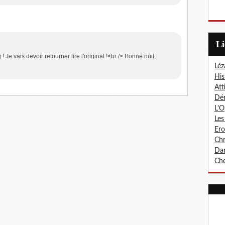
L
! Je vais devoir retourner lire l'original !<br /> Bonne nuit,
Léz
His
Att
Dér
L'O
Les
Er
Chr
Dan
Che