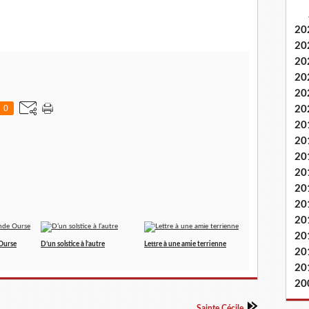
20
20
20
20
20
0
20
20
20
20
20
20
20
20
20
 Ourse
D’un solstice à l’autre
Lettre à une amie terrienne
20
20
20
Sainte Cécile