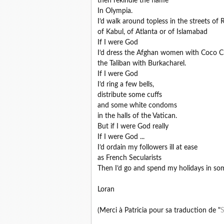
then rekindle the flame
In Olympia.
I’d walk around topless in the streets of 
of Kabul, of Atlanta or of Islamabad
If I were God
I’d dress the Afghan women with Coco C
the Taliban with Burkacharel.
If I were God
I’d ring a few bells,
distribute some cuffs
and some white condoms
in the halls of the Vatican.
But if I were God really
If I were God ...
I’d ordain my followers ill at ease
as French Secularists
Then I’d go and spend my holidays in som
Loran
(Merci à Patricia pour sa traduction de "
S