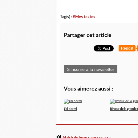
Tag(s) :
#Mes textes
Partager cet article
Repost
S'inscrire à la newsletter
Vous aimerez aussi :
J'ai dormi
Rêveur de la grande
Match de boxe - קרב אגרוףק