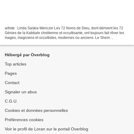
artiste : Linda Saskia Menczel Les 72 Noms de Dieu, dont dérivent les 72
Génies de la Kabbale chrétienne et occultisante, ont toujours fait rêver les
mages, magiciens et occultistes, modernes ou anciens. Le Shem
haMephorash dont la connaissance fut possible...
Hébergé par Overblog
Top articles
Pages
Contact
Signaler un abus
C.G.U.
Cookies et données personnelles
Préférences cookies
Voir le profil de Loran sur le portail Overblog