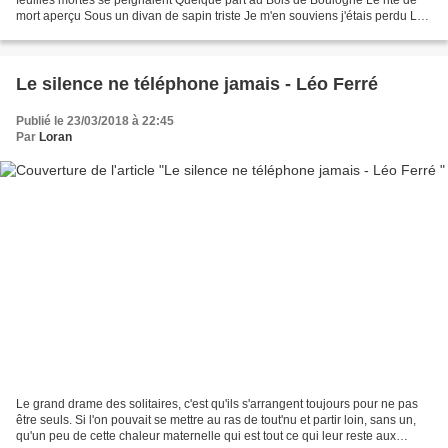
mort aperçu Sous un divan de sapin triste Je m'en souviens j'étais perdu La
Camarde est ma camériste C'était...
Le silence ne téléphone jamais - Léo Ferré
Publié le 23/03/2018 à 22:45
Par
Loran
Le grand drame des solitaires, c'est qu'ils s'arrangent toujours pour ne pas
être seuls. Si l'on pouvait se mettre au ras de tout'nu et partir loin, sans un,
qu'un peu de cette chaleur maternelle qui est tout ce qui leur reste aux