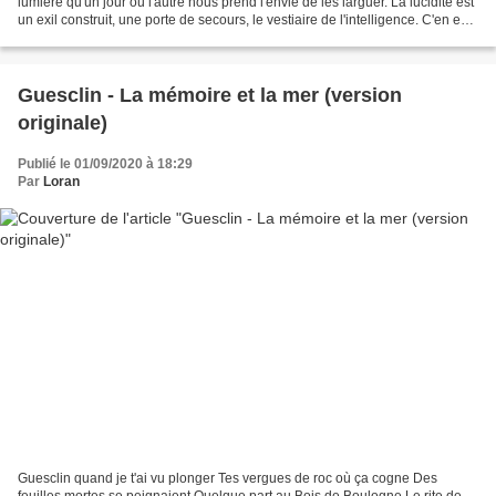
lumière qu'un jour ou l'autre nous prend l'envie de les larguer. La lucidité est
un exil construit, une porte de secours, le vestiaire de l'intelligence. C'en est
aussi une maladie...
Guesclin - La mémoire et la mer (version
originale)
Publié le 01/09/2020 à 18:29
Par
Loran
Guesclin quand je t'ai vu plonger Tes vergues de roc où ça cogne Des
feuilles mortes se peignaient Quelque part au Bois de Boulogne Le rite de