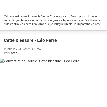
J'ai rancard ce matin avec la Vérité Et je n'ai pas un flesch pour lui payer un
verre Je zyeute aux alentours un bourgeois à taper Que dalle c'est l'hiver et
puis c'est la vie chère Il faudrait que je fourgue un bidule important Ma veste
d'intérieur......
Cette blessure - Léo Ferré
Publié le 22/09/2021 à 19:52
Par
Loran