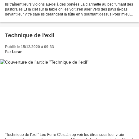
Ils traînent leurs violons au-delà des portées La clarinette au bec fumant des
pastorales Et la clef sur la table on les voit s'en aller Vers des pays là-bas
devant leur vitre sale Ils dérangent la flûte en y soufflant dessus Pour mieux
voir dans la nuit...
Technique de l'exil
Publié le 15/12/2020 à 09:33
Par
Loran
“Technique de l'exil” Léo Ferré C'est à trop voir les êtres sous leur vraie