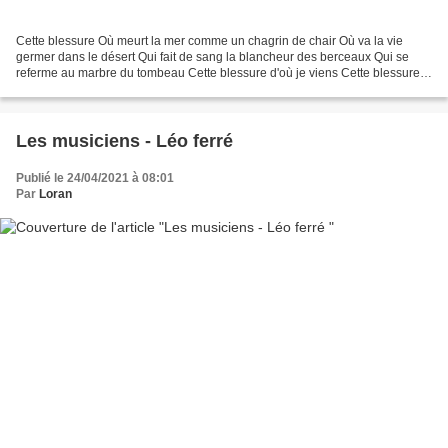
Cette blessure Où meurt la mer comme un chagrin de chair Où va la vie
germer dans le désert Qui fait de sang la blancheur des berceaux Qui se
referme au marbre du tombeau Cette blessure d'où je viens Cette blessure
Où va ma lèvre à l'aube de l'amour Où...
Les musiciens - Léo ferré
Publié le 24/04/2021 à 08:01
Par
Loran