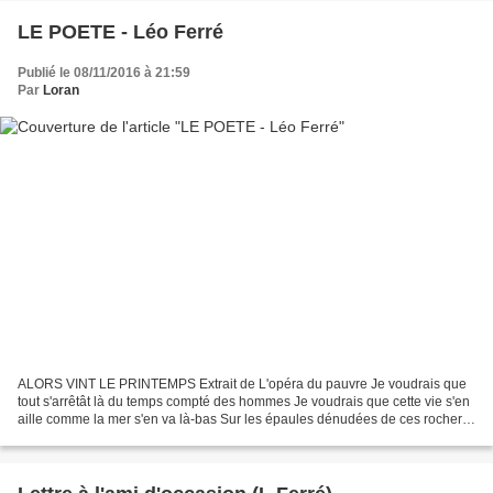
LE POETE - Léo Ferré
Publié le 08/11/2016 à 21:59
Par
Loran
ALORS VINT LE PRINTEMPS Extrait de L'opéra du pauvre Je voudrais que
tout s'arrêtât là du temps compté des hommes Je voudrais que cette vie s'en
aille comme la mer s'en va là-bas Sur les épaules dénudées de ces rochers
en robe de soirée Rien qu'un moment...