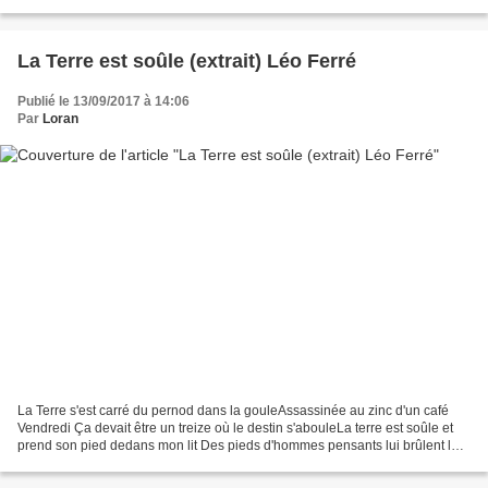
bonnes femmes… Un jour,...
La Terre est soûle (extrait) Léo Ferré
Publié le 13/09/2017 à 14:06
Par
Loran
La Terre s'est carré du pernod dans la gouleAssassinée au zinc d'un café
Vendredi Ça devait être un treize où le destin s'abouleLa terre est soûle et
prend son pied dedans mon lit Des pieds d'hommes pensants lui brûlent la
chausséeC'est un boueux nommé...