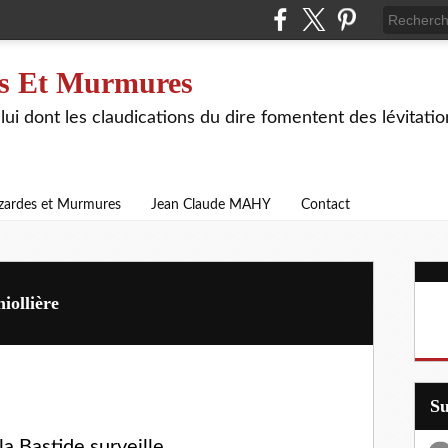
s Et Murmures
lui dont les claudications du dire fomentent des lévitat
zardes et Murmures
Jean Claude MAHY
Contact
iollière
S
la Bastide surveille