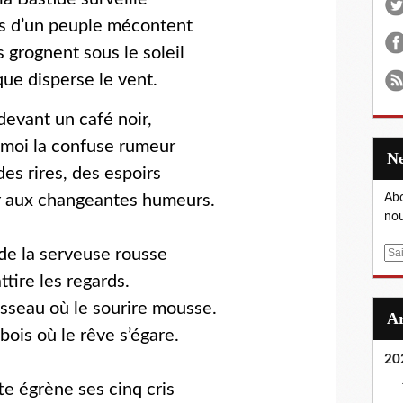
és d’un peuple mécontent
s grognent sous le soleil
que disperse le vent.
devant un café noir,
 moi la confuse rumeur
es rires, des espoirs
er aux changeantes humeurs.
Abo
nou
de la serveuse rousse
E
m
ttire les regards.
a
isseau où le sourire mousse.
i
l
bois où le rêve s’égare.
20
te égrène ses cinq cris