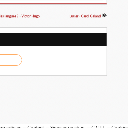
les langues ? - Victor Hugo
Lutter - Carol Galand
op articles
Contact
Signaler un abus
C.G.U.
Cookies