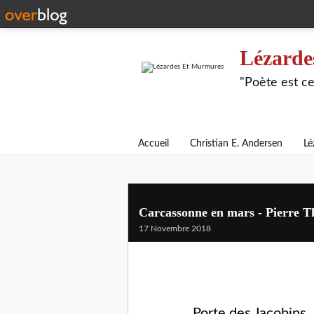
Lézarde
"Poète est ce
Accueil
Christian E. Andersen
Lé
Carcassonne en mars - Pierre Th
17 Novembre 2018
Porte des Jacobins, 