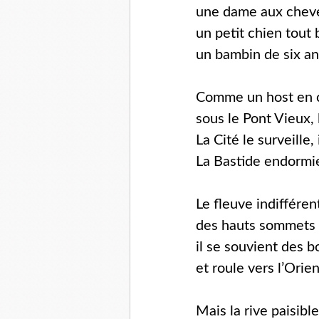
une dame aux cheveu
un petit chien tout b
un bambin de six a
Comme un host en c
sous le Pont Vieux,
La Cité le surveille
La Bastide endormie
Le fleuve indiffére
des hauts sommets n
il se souvient des 
et roule vers l’Orie
Mais la rive paisibl