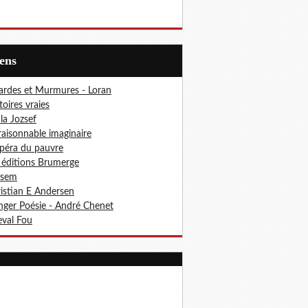
iens
ardes et Murmures - Loran
toires vraies
ila Jozsef
aisonnable imaginaire
péra du pauvre
 éditions Brumerge
osem
istian E Andersen
ger Poésie - André Chenet
val Fou