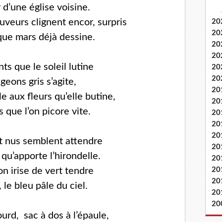
 d’une église voisine.
uveurs clignent encor, surpris
20
20
que mars déjà dessine.
20
20
s que le soleil lutine
20
20
geons gris s’agite,
20
le aux fleurs qu’elle butine,
20
s que l’on picore vite.
20
20
20
et nus semblent attendre
20
qu’apporte l’hirondelle.
20
n irise de vert tendre
20
20
, le bleu pâle du ciel.
20
20
rd, sac à dos à l’épaule,