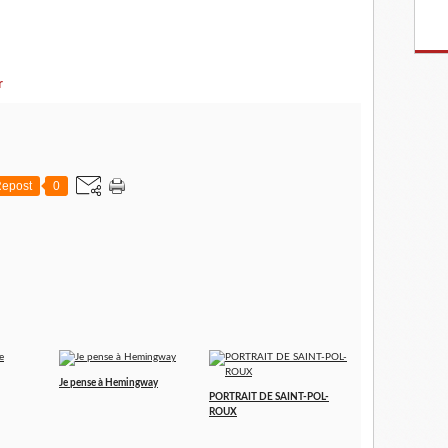
r
epost
0
Je pense à Hemingway
PORTRAIT DE SAINT-POL-
ROUX