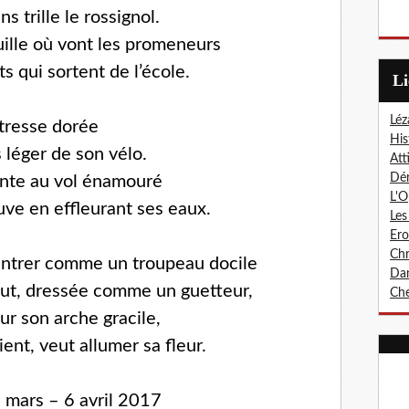
s trille le rossignol.
uille où vont les promeneurs
ts qui sortent de l’école.
L
Léz
a tresse dorée
His
 léger de son vélo.
Att
Dér
nte au vol énamouré
L'O
uve en effleurant ses eaux.
Les
Er
Chr
entrer comme un troupeau docile
Dan
haut, dressée comme un guetteur,
Che
ur son arche gracile,
ient, veut allumer sa fleur.
0 mars – 6 avril 2017