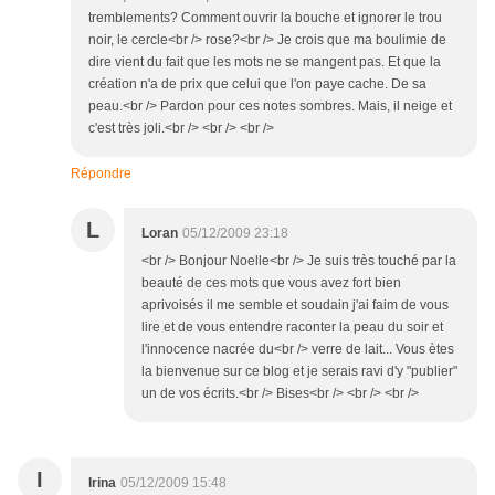
tremblements? Comment ouvrir la bouche et ignorer le trou
noir, le cercle<br /> rose?<br /> Je crois que ma boulimie de
dire vient du fait que les mots ne se mangent pas. Et que la
création n'a de prix que celui que l'on paye cache. De sa
peau.<br /> Pardon pour ces notes sombres. Mais, il neige et
c'est très joli.<br /> <br /> <br />
Répondre
L
Loran
05/12/2009 23:18
<br /> Bonjour Noelle<br /> Je suis très touché par la
beauté de ces mots que vous avez fort bien
aprivoisés il me semble et soudain j'ai faim de vous
lire et de vous entendre raconter la peau du soir et
l'innocence nacrée du<br /> verre de lait... Vous ètes
la bienvenue sur ce blog et je serais ravi d'y "publier"
un de vos écrits.<br /> Bises<br /> <br /> <br />
I
Irina
05/12/2009 15:48