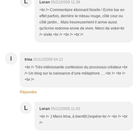
L
Loran
05/12/2009 11:38
<br /> Commentaire étonnant Noelle ! Ecrire tue en
effet parfois, derrière le rideau rouge, côté cour ou
côté jardin... Mais heureusement il arrive aussi
qu'écrire redonne envie de vivre. Merci de votre<br
/> visite.<br /> <br /> <br />
I
Irina
01/12/2009 04:12
<br /> Très intéressante confession du processus créateur.<br
/> Un blog sur la naissance d’une métaphore…..<br /> <br />
<br />
Répondre
L
Loran
05/12/2009 11:43
<br /> :) Merci Irina, à bientôt j'espère<br /> <br /> <br
/>