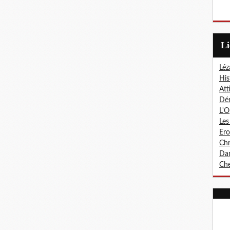
L
Léz
His
Att
Dér
L'O
Les
Er
Chr
Dan
Che