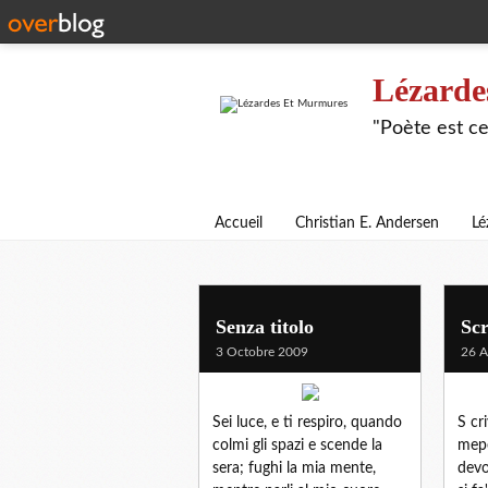
Lézarde
"Poète est ce
Accueil
Christian E. Andersen
Lé
annamaria vigna
Senza titolo
Scr
3 Octobre 2009
26 A
Sei luce, e ti respiro, quando
S cr
colmi gli spazi e scende la
mep
sera; fughi la mia mente,
devo