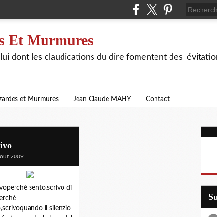
s Et Murmures
lui dont les claudications du dire fomentent des lévitat
zardes et Murmures
Jean Claude MAHY
Contact
ivo
oût 2009
ivoperché sento,scrivo di
S
erché
,scrivoquando il silenzio