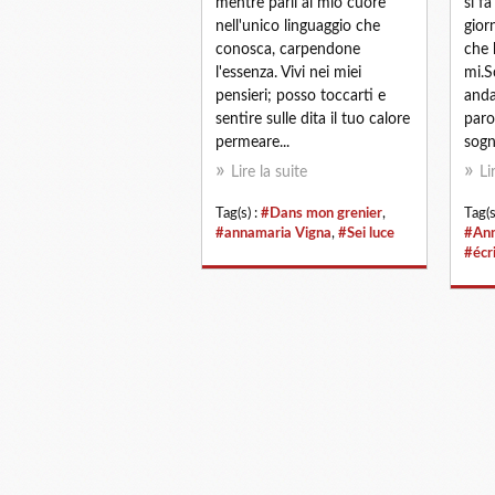
mentre parli al mio cuore
si f
nell'unico linguaggio che
gior
conosca, carpendone
che 
l'essenza. Vivi nei miei
mi.S
pensieri; posso toccarti e
anda
sentire sulle dita il tuo calore
paro
permeare...
sogni
Lire la suite
Li
Tag(s) :
#Dans mon grenier
,
Tag(s
#annamaria Vigna
,
#Sei luce
#Ann
#écr