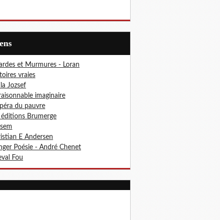
iens
ardes et Murmures - Loran
toires vraies
ila Jozsef
aisonnable imaginaire
péra du pauvre
 éditions Brumerge
osem
istian E Andersen
ger Poésie - André Chenet
val Fou