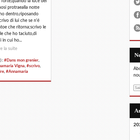
a' forte,quando la luce del
nosi protraealla notte
ho dentro,riposando
crivo di lui che se n'é
toe che ritorna;scrivo le
le che ho taciuto,di
 in cui ho...
re la suite
) :
#Dans mon grenier
,
amaria Vigna
,
#scrivo
,
Abo
ire
,
#Annamaria
nou
E
m
a
i
l
20