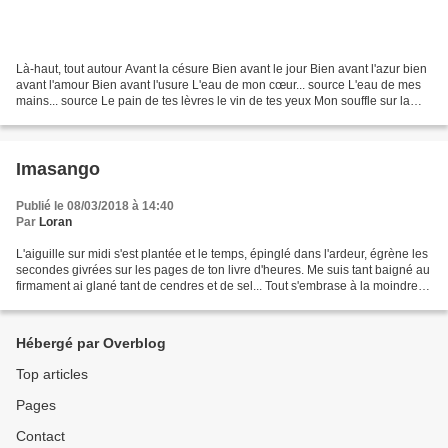
Là-haut, tout autour Avant la césure Bien avant le jour Bien avant l'azur bien
avant l'amour Bien avant l'usure L'eau de mon cœur... source L'eau de mes
mains... source Le pain de tes lèvres le vin de tes yeux Mon souffle sur la
braise la douleur qui...
Imasango
Publié le 08/03/2018 à 14:40
Par
Loran
L'aiguille sur midi s'est plantée et le temps, épinglé dans l'ardeur, égrène les
secondes givrées sur les pages de ton livre d'heures. Me suis tant baigné au
firmament ai glané tant de cendres et de sel... Tout s'embrase à la moindre
étincelle C'est la...
Hébergé par Overblog
Top articles
Pages
Contact