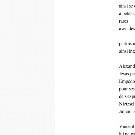
ainsi se
à petits
rares
avec de
parfois
ainsi int
Alexand
Jésus pe
Empédocl
pour ses 
de s'exp
Nietzsch
Julien l
Vincent
lui ne pa