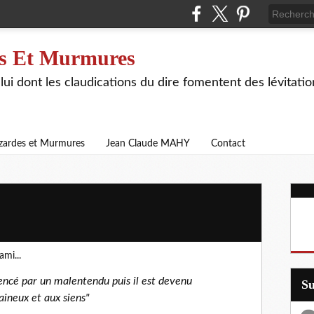
s Et Murmures
lui dont les claudications du dire fomentent des lévitat
zardes et Murmures
Jean Claude MAHY
Contact
mi...
encé par un malentendu puis il est devenu
S
aineux et aux siens"