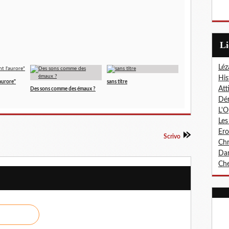
L
Léz
His
'aurore"
sans titre
Att
Des sons comme des émaux ?
Dér
L'O
Les
Er
Scrivo
Chr
Dan
Che