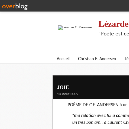
Lézarde
"Poète est ce
Accueil
Christian E. Andersen
Lé
JOIE
14 Août 2009
PO
È
ME DE C.E. ANDERSEN à un a
"ma relation avec lui a comm
un très bon ami, à Laurent Ch