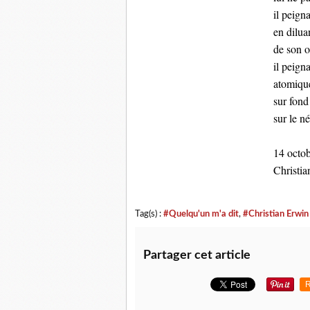
il peigna
en dilua
de son o
il peign
atomiqu
sur fond
sur le n
14 octo
Christi
Tag(s) :
#Quelqu'un m'a dit
,
#Christian Erwi
Partager cet article
R