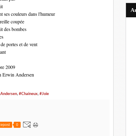
it
nt ses couleurs dans l'humeur
reille coupée
ait des bombes
es
 de portes et de vent
éant
bre 2009
an Erwin Andersen
n Andersen
,
#Chaineux
,
#Joie
epost
0