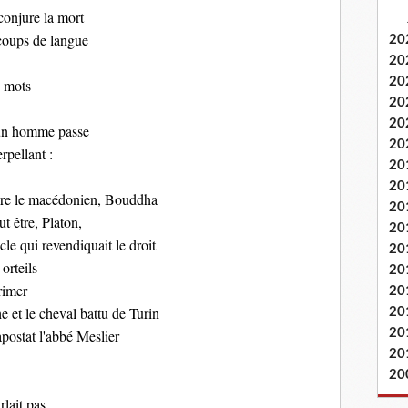
 conjure la mort
 coups de langue
20
20
20
s mots
20
20
 un homme passe
20
erpellant :
20
20
re le macédonien, Bouddha
20
ut être, Platon,
20
e qui revendiquait le droit
20
orteils
20
rimer
20
e et le cheval battu de Turin
20
'apostat l'abbé Meslier
20
20
20
rlait pas