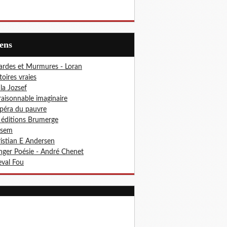
iens
ardes et Murmures - Loran
toires vraies
ila Jozsef
aisonnable imaginaire
péra du pauvre
 éditions Brumerge
osem
istian E Andersen
ger Poésie - André Chenet
val Fou