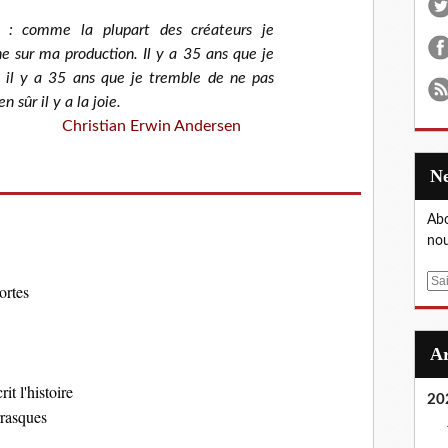
s : comme la plupart des créateurs je
sur ma production. Il y a 35 ans que je
 il y a 35 ans que je tremble de ne pas
n sûr il y a la joie.
Christian Erwin Andersen
Abo
nou
E
ortes
m
a
i
l
rit l'histoire
20
rrasques