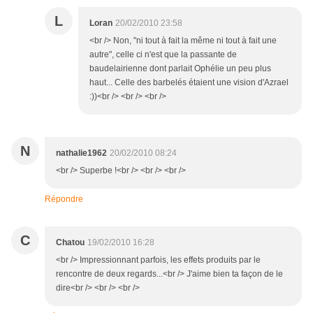
L
Loran
20/02/2010 23:58
<br /> Non, "ni tout à fait la même ni tout à fait une
autre", celle ci n'est que la passante de
baudelairienne dont parlait Ophélie un peu plus
haut... Celle des barbelés étaient une vision d'Azrael
:))<br /> <br /> <br />
N
nathalie1962
20/02/2010 08:24
<br /> Superbe !<br /> <br /> <br />
Répondre
C
Chatou
19/02/2010 16:28
<br /> Impressionnant parfois, les effets produits par le
rencontre de deux regards...<br /> J'aime bien ta façon de le
dire<br /> <br /> <br />