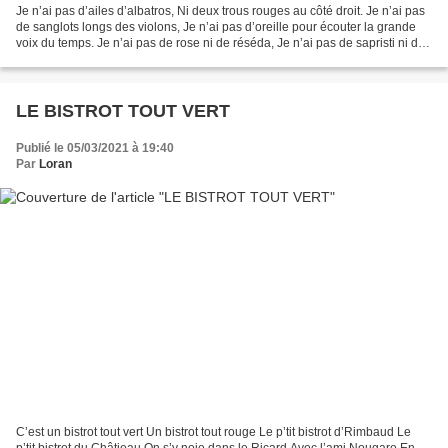
Je n’ai pas d’ailes d’albatros, Ni deux trous rouges au côté droit. Je n’ai pas
de sanglots longs des violons, Je n’ai pas d’oreille pour écouter la grande
voix du temps. Je n’ai pas de rose ni de réséda, Je n’ai pas de sapristi ni de
caramba Je n’ai...
LE BISTROT TOUT VERT
Publié le 05/03/2021 à 19:40
Par
Loran
C’est un bistrot tout vert Un bistrot tout rouge Le p’tit bistrot d’Rimbaud Le
p’tit bistrot du Châtieau On s’y noie dans le Ricard Avec l’ami Nougaro En