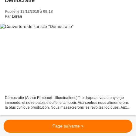
Démocratie
Publié le 13/12/2018 à 09:18
Par
Loran
Démocratie (Arthur Rimbaud - illuminations) "Le drapeau va au paysage
immonde, et notre patois étouffe le tambour. Aux centres nous alimenterons
la plus cynique prostitution. Nous massacrerons les révoltes logiques. Aux
pays poivrés et détrempés ! - au...
Page suivante >