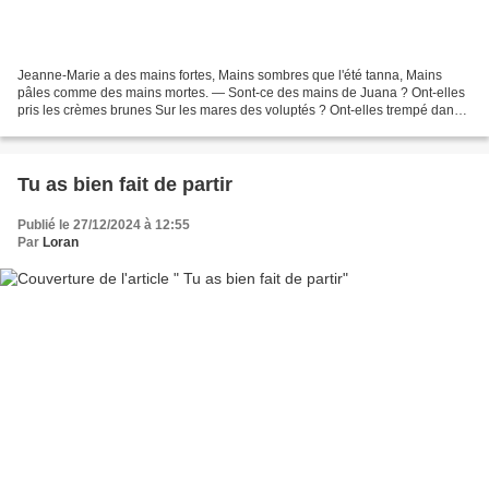
Jeanne-Marie a des mains fortes, Mains sombres que l'été tanna, Mains
pâles comme des mains mortes. — Sont-ce des mains de Juana ? Ont-elles
pris les crèmes brunes Sur les mares des voluptés ? Ont-elles trempé dans
les lunes Aux étangs de sérénités ?...
Tu as bien fait de partir
Publié le 27/12/2024 à 12:55
Par
Loran