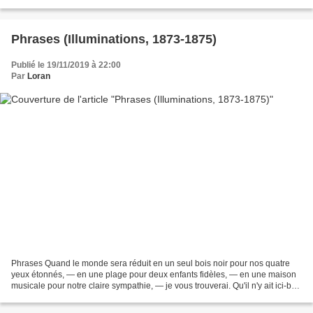
Auguste retraite. J’ai...
Phrases (Illuminations, 1873-1875)
Publié le 19/11/2019 à 22:00
Par
Loran
Phrases Quand le monde sera réduit en un seul bois noir pour nos quatre
yeux étonnés, — en une plage pour deux enfants fidèles, — en une maison
musicale pour notre claire sympathie, — je vous trouverai. Qu'il n'y ait ici-bas
qu'un vieillard seul, calme...