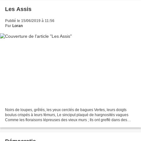
Les Assis
Publié le 15/06/2019 à 11:56
Par
Loran
Noirs de loupes, grêlés, les yeux cerclés de bagues Vertes, leurs doigts
boulus crispés à leurs fémurs, Le sinciput plaqué de hargnosités vagues
Comme les floraisons lépreuses des vieux murs ; Ils ont greffé dans des
amours épileptiques Leur fantasque...