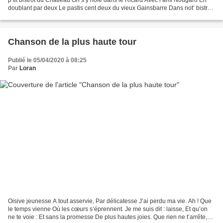
doublant par deux Le pastis cent deux du vieux Gainsbarre Dans not’ bistrot
tout vert Dans not’ bistrot...
Chanson de la plus haute tour
Publié le 05/04/2020 à 08:25
Par
Loran
Oisive jeunesse A tout asservie, Par délicatesse J’ai perdu ma vie. Ah ! Que
le temps vienne Où les cœurs s’éprennent. Je me suis dit : laisse, Et qu’on
ne te voie : Et sans la promesse De plus hautes joies. Que rien ne t’arrête,