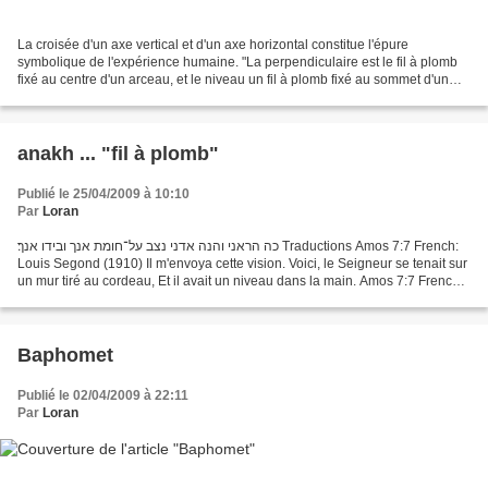
La croisée d'un axe vertical et d'un axe horizontal constitue l'épure
symbolique de l'expérience humaine. "La perpendiculaire est le fil à plomb
fixé au centre d'un arceau, et le niveau un fil à plomb fixé au sommet d'un
triangle. Ces deux instruments...
anakh ... "fil à plomb"
Publié le 25/04/2009 à 10:10
Par
Loran
כה הראני והנה אדני נצב על־חומת אנך ובידו אנך׃ Traductions Amos 7:7 French:
Louis Segond (1910) Il m'envoya cette vision. Voici, le Seigneur se tenait sur
un mur tiré au cordeau, Et il avait un niveau dans la main. Amos 7:7 French:
Darby Ainsi il m'a fait...
Baphomet
Publié le 02/04/2009 à 22:11
Par
Loran