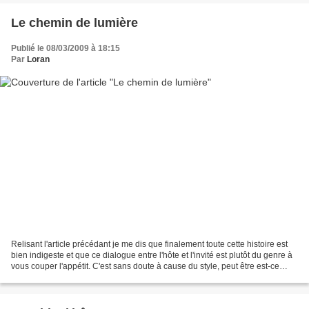
Le chemin de lumière
Publié le 08/03/2009 à 18:15
Par
Loran
Relisant l'article précédant je me dis que finalement toute cette histoire est
bien indigeste et que ce dialogue entre l'hôte et l'invité est plutôt du genre à
vous couper l'appétit. C'est sans doute à cause du style, peut être est-ce
prémédité histoire...