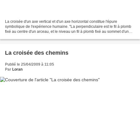
La croisée d'un axe vertical et d'un axe horizontal constitue l'épure
symbolique de l'expérience humaine. "La perpendiculaire est le fil à plomb
fixé au centre d'un arceau, et le niveau un fil à plomb fixé au sommet d'un
triangle. Ces deux instruments...
La croisée des chemins
Publié le 25/04/2009 à 11:05
Par
Loran