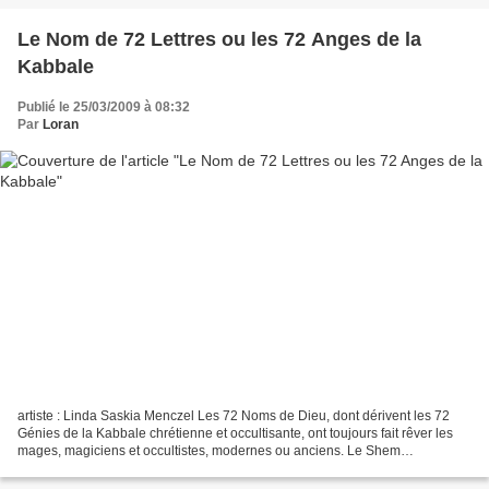
Le Nom de 72 Lettres ou les 72 Anges de la
Kabbale
Publié le 25/03/2009 à 08:32
Par
Loran
artiste : Linda Saskia Menczel Les 72 Noms de Dieu, dont dérivent les 72
Génies de la Kabbale chrétienne et occultisante, ont toujours fait rêver les
mages, magiciens et occultistes, modernes ou anciens. Le Shem
haMephorash dont la connaissance fut possible...