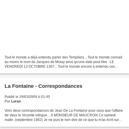
Tout le monde a déjà entendu parler des Templiers... Tout le monde connait
au moins le nom de Jacques de Molay ainsi qu'une date peut être : LE
VENDREDI 13 OCTOBRE 1307... Tout le monde encore à entendu ces
horreurs qu'on leur attribua ou qu'on leur fit...
La Fontaine - Correspondances
Publié le 29/03/2009 à 01:45
Par
Loran
Voici deux correspondances de Jean De La Fontaine pour ceux que l'affaire
de Vaux le Vicomte intrigue... A MONSIEUR DE MAUCROIX Ce samedi
matin. (septembre 1662) Je ne puis te rien dire de ce que tu m'as écrit sur
mes affaires, mon cher ami; elles me...