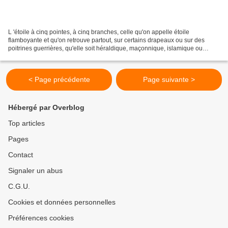
L 'étoile à cinq pointes, à cinq branches, celle qu'on appelle étoile
flamboyante et qu'on retrouve partout, sur certains drapeaux ou sur des
poitrines guerrières, qu'elle soit héraldique, maçonnique, islamique ou
soviétique n'est pas seulement une figure...
< Page précédente
Page suivante >
Hébergé par Overblog
Top articles
Pages
Contact
Signaler un abus
C.G.U.
Cookies et données personnelles
Préférences cookies