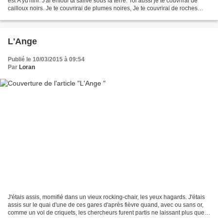
est A'yû'nini. J'ai enfoui ta salive sous la terre. Toi aussi je te couvrirai de
cailloux noirs. Je te couvrirai de plumes noires, Je te couvrirai de roches
noires. Ton sentier...
L'Ange
Publié le 10/03/2015 à 09:54
Par
Loran
J'étais assis, momifié dans un vieux rocking-chair, les yeux hagards. J'étais
assis sur le quai d'une de ces gares d'après fièvre quand, avec ou sans or,
comme un vol de criquets, les chercheurs furent partis ne laissant plus que