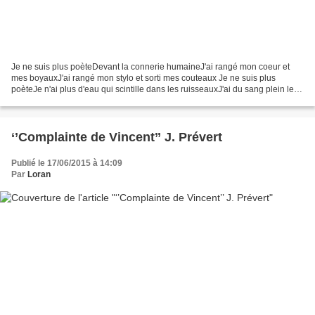
Je ne suis plus poèteDevant la connerie humaineJ'ai rangé mon coeur et
mes boyauxJ'ai rangé mon stylo et sorti mes couteaux Je ne suis plus
poèteJe n'ai plus d'eau qui scintille dans les ruisseauxJ'ai du sang plein les
godassesDu sang de YougoJ'ai un...
‘’Complainte de Vincent’’ J. Prévert
Publié le 17/06/2015 à 14:09
Par
Loran