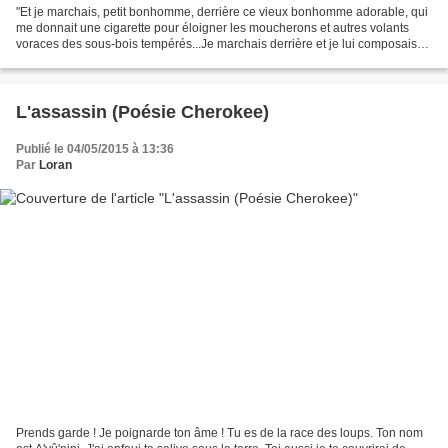
"Et je marchais, petit bonhomme, derrière ce vieux bonhomme adorable, qui
me donnait une cigarette pour éloigner les moucherons et autres volants
voraces des sous-bois tempérés...Je marchais derrière et je lui composais
des odes, je lui composais des...
L'assassin (Poésie Cherokee)
Publié le 04/05/2015 à 13:36
Par
Loran
Prends garde ! Je poignarde ton âme ! Tu es de la race des loups. Ton nom