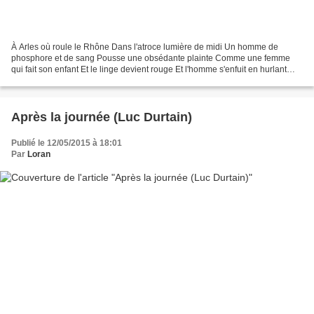
À Arles où roule le Rhône Dans l'atroce lumière de midi Un homme de
phosphore et de sang Pousse une obsédante plainte Comme une femme
qui fait son enfant Et le linge devient rouge Et l'homme s'enfuit en hurlant
Pourchassé par le soleil Un soleil d'un...
Après la journée (Luc Durtain)
Publié le 12/05/2015 à 18:01
Par
Loran