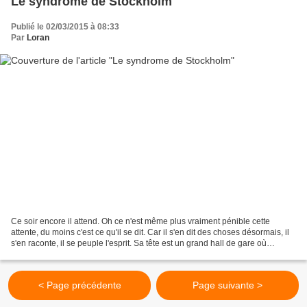
Le syndrome de Stockholm
Publié le 02/03/2015 à 08:33
Par
Loran
Ce soir encore il attend. Oh ce n'est même plus vraiment pénible cette
attente, du moins c'est ce qu'il se dit. Car il s'en dit des choses désormais, il
s'en raconte, il se peuple l'esprit. Sa tête est un grand hall de gare où
déambule une foule disparate...
< Page précédente
Page suivante >