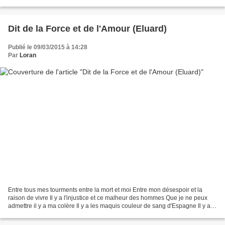
ruine. Partout régnait...
Dit de la Force et de l'Amour (Eluard)
Publié le 09/03/2015 à 14:28
Par
Loran
Entre tous mes tourments entre la mort et moi Entre mon désespoir et la
raison de vivre Il y a l'injustice et ce malheur des hommes Que je ne peux
admettre il y a ma colère Il y a les maquis couleur de sang d'Espagne Il y a
les maquis couleur du ciel...