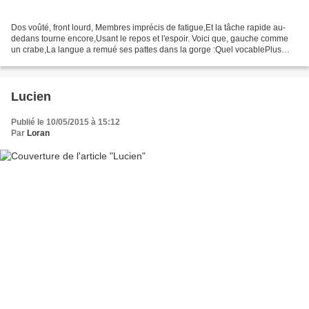
Dos voûté, front lourd, Membres imprécis de fatigue,Et la tâche rapide au-
dedans tourne encore,Usant le repos et l'espoir. Voici que, gauche comme
un crabe,La langue a remué ses pattes dans la gorge :Quel vocablePlus
âpre et cordial qu'un vin,Quelle ivresse,...
Lucien
Publié le 10/05/2015 à 15:12
Par
Loran