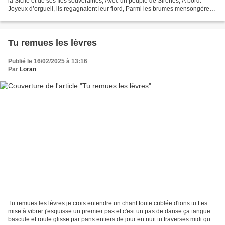
la Sicile et de ses îles souveraines, Avec un peuple de Sirènes, A bord.
Joyeux d’orgueil, ils regagnaient leur fiord, Parmi les brumes mensongères,
Joyeux d’orgueil, ils regagnaient...
Tu remues les lèvres
Publié le 16/02/2025 à 13:16
Par
Loran
Tu remues les lèvres je crois entendre un chant toute criblée d'ions tu t’es
mise à vibrer j'esquisse un premier pas et c'est un pas de danse ça tangue
bascule et roule glisse par pans entiers de jour en nuit tu traverses midi qui