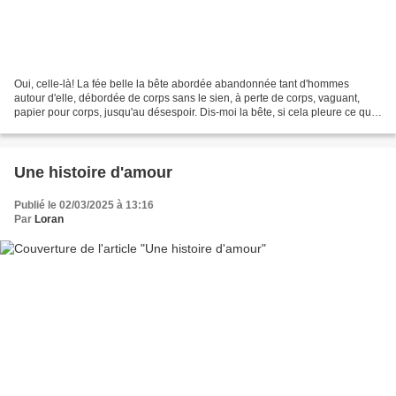
Oui, celle-là! La fée belle la bête abordée abandonnée tant d'hommes
autour d'elle, débordée de corps sans le sien, à perte de corps, vaguant,
papier pour corps, jusqu'au désespoir. Dis-moi la bête, si cela pleure ce qui
ne se vit, dis-moi qu'elle est...
Une histoire d'amour
Publié le 02/03/2025 à 13:16
Par
Loran