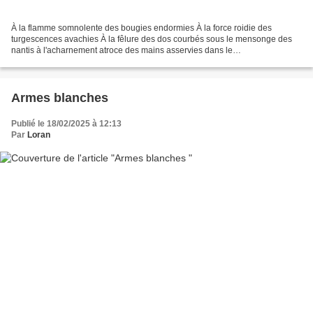
À la flamme somnolente des bougies endormies À la force roidie des
turgescences avachies À la fêlure des dos courbés sous le mensonge des
nantis à l'acharnement atroce des mains asservies dans le
désenchantement du jour Aux doigts prostrés sur le sternum...
Armes blanches
Publié le 18/02/2025 à 12:13
Par
Loran