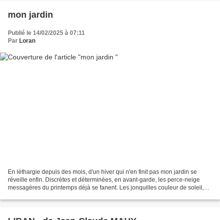
mon jardin
Publié le 14/02/2025 à 07:11
Par
Loran
En léthargie depuis des mois, d'un hiver qui n'en finit pas mon jardin se
réveille enfin. Discrètes et déterminées, en avant-garde, les perce-neige
messagères du printemps déjà se fanent. Les jonquilles couleur de soleil,
les tulipes multicolores s'épanouissent,ignorant...