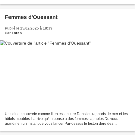
croule sous les grillons...
Femmes d'Ouessant
Publié le 15/02/2025 à 18:39
Par
Loran
Un soir de pauvreté comme il en est encore Dans les rapports de mer et les
hôtels meublés Il arrive qu'on pense à des femmes capables De vous
grandir en un instant de vous lancer Par-dessus le feston doré des
balustrades Vers un monde de rocs et de vaisseaux...