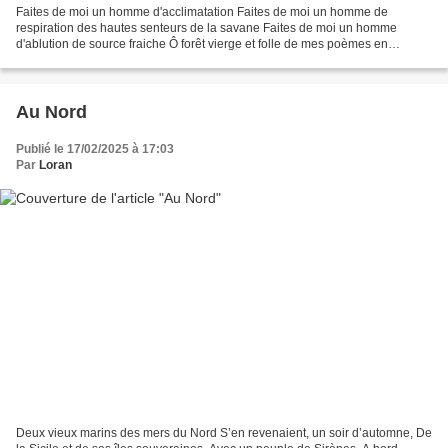
Faites de moi un homme d'acclimatation Faites de moi un homme de
respiration des hautes senteurs de la savane Faites de moi un homme
d'ablution de source fraiche Ô forêt vierge et folle de mes poèmes en
bandoulière Ô minerai de sisal noire en pierre imparfaite...
Au Nord
Publié le 17/02/2025 à 17:03
Par
Loran
Deux vieux marins des mers du Nord S’en revenaient, un soir d’automne, De